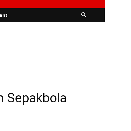
ent
n Sepakbola