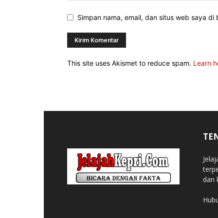
Simpan nama, email, dan situs web saya di b
This site uses Akismet to reduce spam.
Learn h
TE
Jela
terp
dan 
Hubu