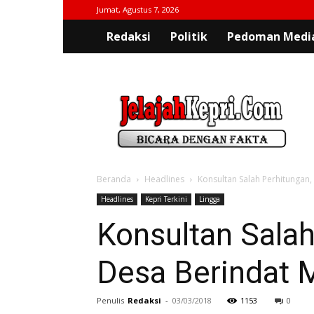
Jumat, Agustus 7, 2026
Redaksi
Politik
Pedoman Media
jelajahkepri.com
Beranda
Headlines
Konsultan Salah Perhitungan
Headlines
Kepri Terkini
Lingga
Konsultan Sala
Desa Berindat 
Penulis
Redaksi
-
03/03/2018
1153
0