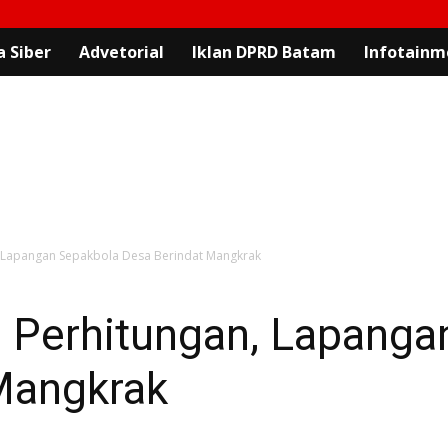
 Siber
Advetorial
Iklan DPRD Batam
Infotainm
, Lapangan Sepakbola Desa Berindat Mangkrak
h Perhitungan, Lapanga
Mangkrak