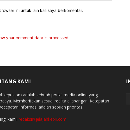
rowser ini untuk lain kali saya berkomentar.
ow your comment data is processed.
NTANG KAMI
I
jahkepri.com adalah sebuah portal media online yang
ercaya. Memberitakan sesuai realita dilapangan. Ketepatan
kecepatan informasi adalah sebuah prioritas.
ngi kami:
redaksi@jelajahkepri.com