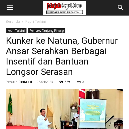
Beranda
Kepri Terkini
Kepri Terkini
Pemprov Tanjung Pinang
Kunker ke Natuna, Gubernur
Ansar Serahkan Berbagai
Insentif dan Bantuan
Longsor Serasan
Penulis
Redaksi
-
05/04/2023
369
0