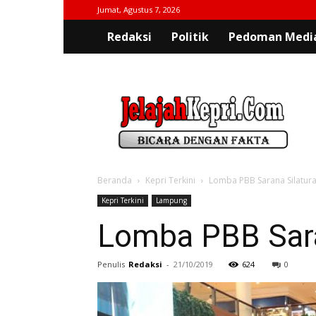
Jumat, Agustus 7, 2026
Redaksi
Politik
Pedoman Media
jelajahkepri.com
Beranda
Kepri Terkini
Lomba PBB Sarana Silatur
Kepri Terkini
Lampung
Lomba PBB Sara
Penulis
Redaksi
-
21/10/2019
624
0