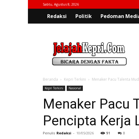
Sabtu, Agustus 8, 2026
Redaksi
Politik
Pedoman Media
jelajahkepri.com
Beranda
Kepri Terkini
Menaker Pacu Talenta Muda 
Kepri Terkini
Nasional
Menaker Pacu T
Pencipta Kerja 
Penulis
Redaksi
-
10/05/2026
91
0