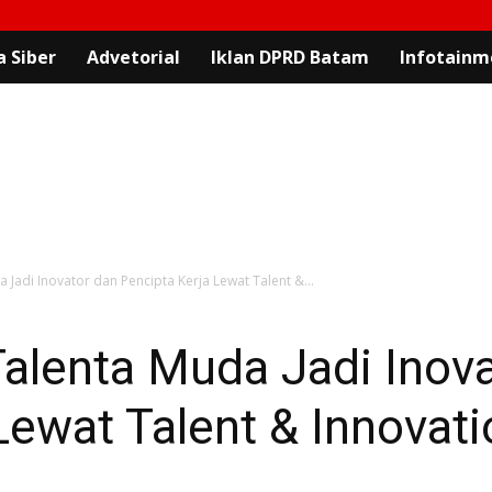
 Siber
Advetorial
Iklan DPRD Batam
Infotainm
Jadi Inovator dan Pencipta Kerja Lewat Talent &...
alenta Muda Jadi Inova
Lewat Talent & Innovat