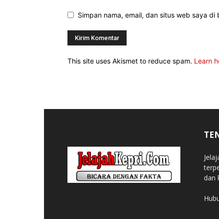
Simpan nama, email, dan situs web saya di b
This site uses Akismet to reduce spam.
Learn h
TE
Jela
terp
dan 
Hubu