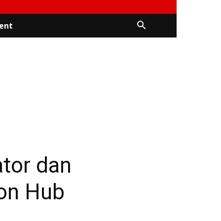
ent
tor dan
ion Hub