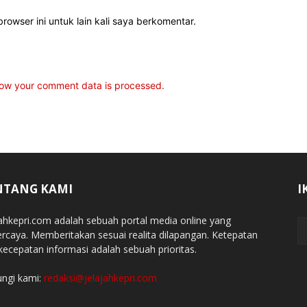
rowser ini untuk lain kali saya berkomentar.
ow your comment data is processed.
NTANG KAMI
I
jahkepri.com adalah sebuah portal media online yang
ercaya. Memberitakan sesuai realita dilapangan. Ketepatan
kecepatan informasi adalah sebuah prioritas.
ngi kami:
redaksi@jelajahkepri.com