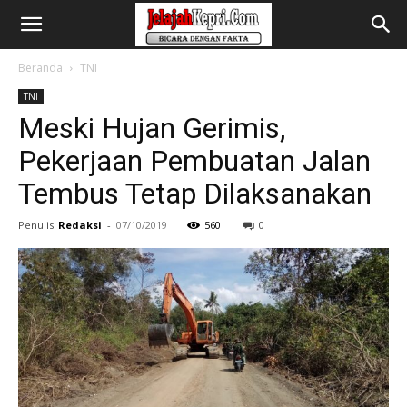
Beranda
TNI
TNI
Meski Hujan Gerimis,
Pekerjaan Pembuatan Jalan
Tembus Tetap Dilaksanakan
Penulis
Redaksi
-
07/10/2019
560
0