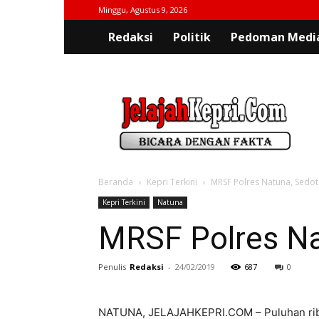
Minggu, Agustus 9, 2026
Redaksi
Politik
Pedoman Media
jelajahkepri.com
Beranda
Kepri Terkini
MRSF Polres Natuna, Sedot
Kepri Terkini
Natuna
MRSF Polres Na
Penulis
Redaksi
-
24/02/2019
687
0
NATUNA, JELAJAHKEPRI.COM – Puluhan ribu