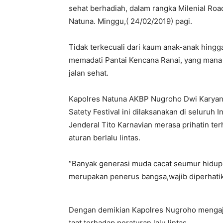
sehat berhadiah, dalam rangka Milenial Road
Natuna. Minggu,( 24/02/2019) pagi.
Tidak terkecuali dari kaum anak-anak hingg
memadati Pantai Kencana Ranai, yang mana P
jalan sehat.
Kapolres Natuna AKBP Nugroho Dwi Karyanto
Satety Festival ini dilaksanakan di seluruh
Jenderal Tito Karnavian merasa prihatin te
aturan berlalu lintas.
“Banyak generasi muda cacat seumur hidup,
merupakan penerus bangsa,wajib diperhatika
Dengan demikian Kapolres Nugroho mengaja
taat terhadap peraturan lalu lintas.