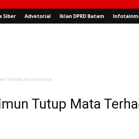
 Siber
Advetorial
Iklan DPRD Batam
Infotainm
ata Terhadap Kecamata Durai
imun Tutup Mata Terh