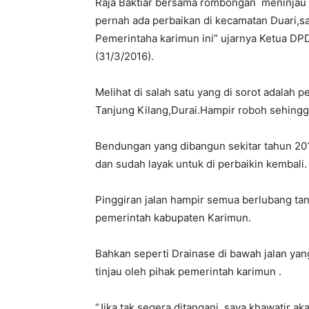
Raja Baktiar bersama rombongan meninjau d
pernah ada perbaikan di kecamatan Duari,say
Pemerintaha karimun ini” ujarnya Ketua DP
(31/3/2016).
Melihat di salah satu yang di sorot adal
Tanjung Kilang,Durai.Hampir roboh sehingg
Bendungan yang dibangun sekitar tahun 2014
dan sudah layak untuk di perbaikin kembali.
Pinggiran jalan hampir semua berlubang tan
pemerintah kabupaten Karimun.
Bahkan seperti Drainase di bawah jalan yang
tinjau oleh pihak pemerintah karimun .
“Jika tak segera ditangani, saya khawatir ak