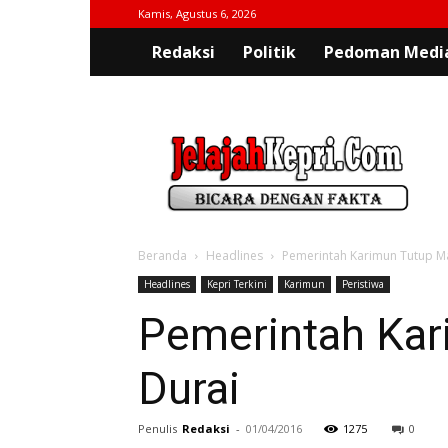
Kamis, Agustus 6, 2026
Redaksi
Politik
Pedoman Media
jelajahkepri.com
Beranda
Headlines
Pemerintah Karimun Tutup M
Headlines
Kepri Terkini
Karimun
Peristiwa
Pemerintah Kar
Durai
Penulis
Redaksi
-
01/04/2016
1275
0