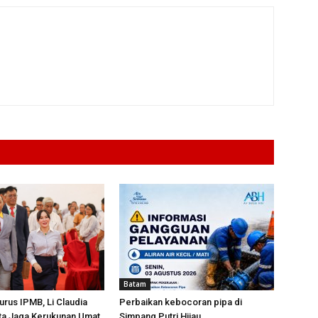
Batam
urus IPMB, Li Claudia
Perbaikan kebocoran pipa di
ta Jaga Kerukunan Umat
Simpang Putri Hijau