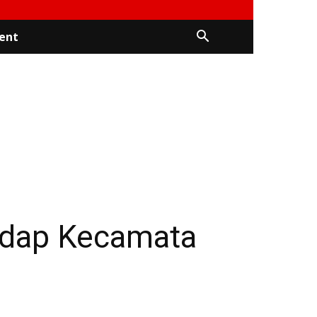
ent
adap Kecamata