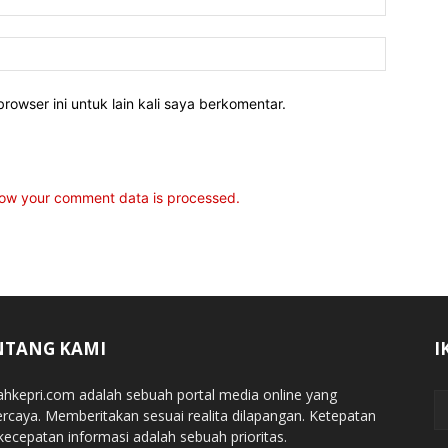
rowser ini untuk lain kali saya berkomentar.
ow your comment data is processed.
NTANG KAMI
I
jahkepri.com adalah sebuah portal media online yang
ercaya. Memberitakan sesuai realita dilapangan. Ketepatan
kecepatan informasi adalah sebuah prioritas.