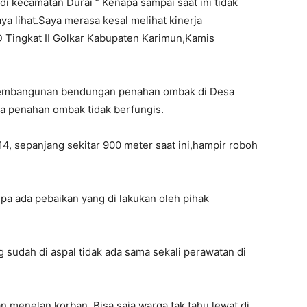
i kecamatan Durai ” Kenapa sampai saat ini tidak
a lihat.Saya merasa kesal melihat kinerja
D Tingkat II Golkar Kabupaten Karimun,Kamis
ah pembangunan bendungan penahan ombak di Desa
a penahan ombak tidak berfungis.
, sepanjang sekitar 900 meter saat ini,hampir roboh
pa ada pebaikan yang di lakukan oleh pihak
 sudah di aspal tidak ada sama sekali perawatan di
an menelan korban. Bisa saja warga tak tahu lewat di