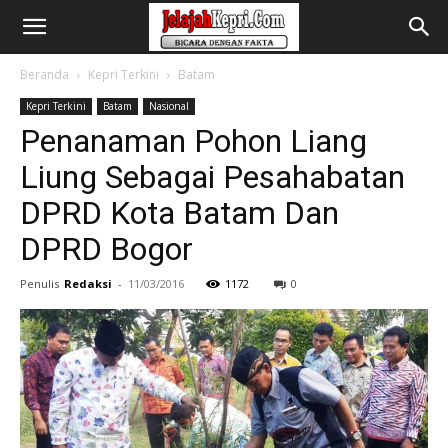
Beranda
Kepri Terkini
Batam
Kepri Terkini
Batam
Nasional
Penanaman Pohon Liang
Liung Sebagai Pesahabatan
DPRD Kota Batam Dan
DPRD Bogor
Penulis
Redaksi
-
11/03/2016
1172
0