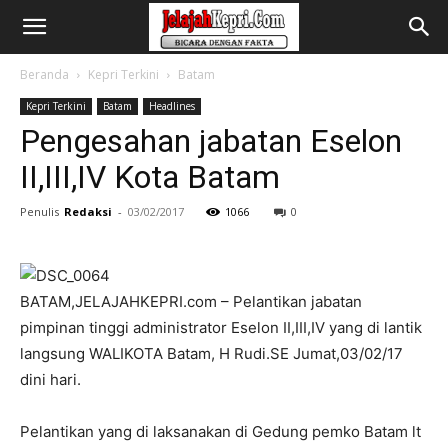
Beranda
Kepri Terkini
Batam
Kepri Terkini
Batam
Headlines
Pengesahan jabatan Eselon
II,III,IV Kota Batam
Penulis
Redaksi
-
03/02/2017
1066
0
BATAM,JELAJAHKEPRI.com – Pelantikan jabatan
pimpinan tinggi administrator Eselon II,III,IV yang di lantik
langsung WALIKOTA Batam, H Rudi.SE Jumat,03/02/17
dini hari.
Pelantikan yang di laksanakan di Gedung pemko Batam lt