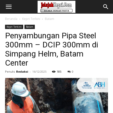
Beranda
Kepri Terkini
Batam
Kepri Terkini
Batam
Penyambungan Pipa Steel
300mm – DCIP 300mm di
Simpang Helm, Batam
Center
Penulis
Redaksi
-
16/12/2025
185
0