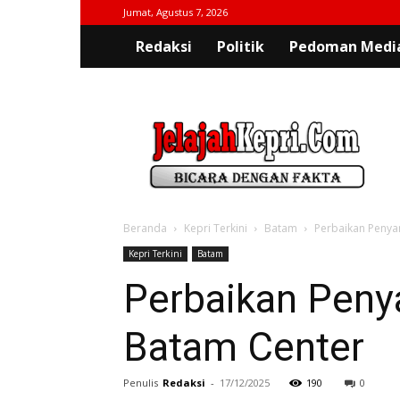
Jumat, Agustus 7, 2026
Redaksi
Politik
Pedoman Media
jelajahkepri.com
Beranda
Kepri Terkini
Batam
Perbaikan Penya
Kepri Terkini
Batam
Perbaikan Pen
Batam Center
Penulis
Redaksi
-
17/12/2025
190
0