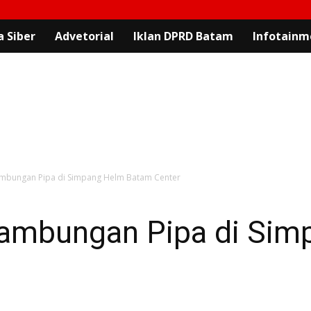
 Siber
Advetorial
Iklan DPRD Batam
Infotainm
mbungan Pipa di Simpang Helm Batam Center
yambungan Pipa di Sim