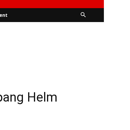
ent
pang Helm