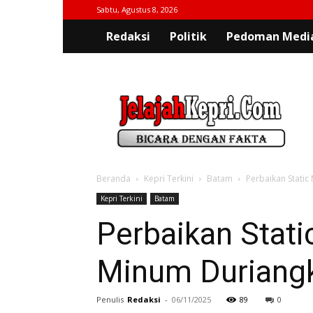
Sabtu, Agustus 8, 2026
Redaksi
Politik
Pedoman Media
jelajahkepri.com
Beranda
Kepri Terkini
Batam
Perbaikan Static
Kepri Terkini
Batam
Perbaikan Stati
Minum Duriang
Penulis
Redaksi
-
06/11/2025
89
0