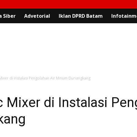
 Siber
Advetorial
Iklan DPRD Batam
Infotainm
 Mixer di Instalasi Pengolahan Air Minum Duriangkang
c Mixer di Instalasi Pen
kang