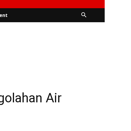
ent
golahan Air