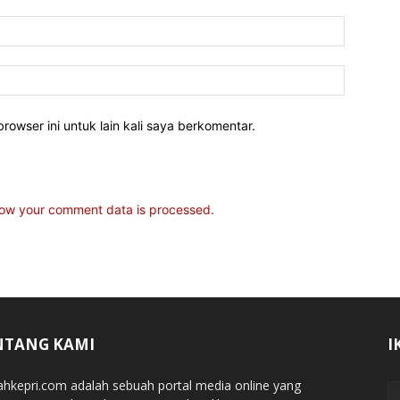
rowser ini untuk lain kali saya berkomentar.
ow your comment data is processed.
NTANG KAMI
I
jahkepri.com adalah sebuah portal media online yang