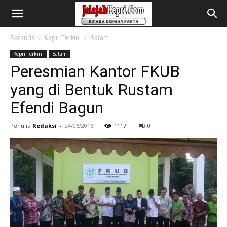
Beranda
Kepri Terkini
Batam
Kepri Terkini
Batam
Peresmian Kantor FKUB
yang di Bentuk Rustam
Efendi Bagun
Penulis
Redaksi
-
24/06/2016
1117
0