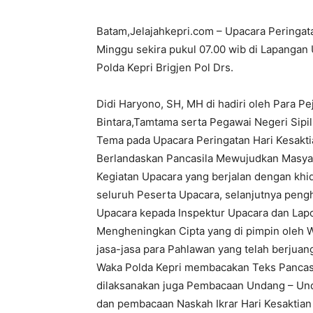
Batam,Jelajahkepri.com – Upacara Peringata
Minggu sekira pukul 07.00 wib di Lapangan
Polda Kepri Brigjen Pol Drs.
Didi Haryono, SH, MH
di hadiri oleh Para P
Bintara,
Tamtama serta Pegawai Negeri Sipil 
Tema pada Upacara Peringatan Hari Kesakti
Berlandaskan
Pancasila Mewujudkan Masyar
Kegiatan Upacara yang berjalan dengan
khi
seluruh Peserta Upacara, selanjutnya pen
Upacara kepada Inspektur Upacara dan La
Mengheningkan Cipta yang di pimpin oleh
jasa-jasa para Pahlawan yang telah berjua
Waka Polda Kepri membacakan Teks Pancasil
dilaksanakan juga Pembacaan Undang – Un
dan pembacaan Naskah Ikrar Hari Kesaktian 