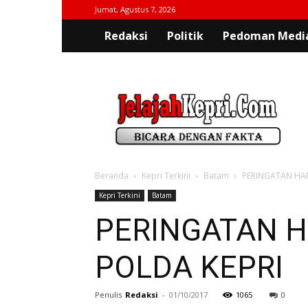
Jumat, Agustus 7, 2026
Redaksi
Politik
Pedoman Media
jelajahkepri.com
Beranda
Kepri Terkini
Batam
PERINGATAN HAR
Kepri Terkini
Batam
PERINGATAN H
POLDA KEPRI
Penulis
Redaksi
-
01/10/2017
1065
0