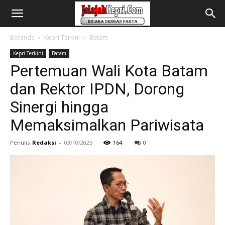
Beranda
Kepri Terkini
Batam
Kepri Terkini
Batam
Pertemuan Wali Kota Batam
dan Rektor IPDN, Dorong
Sinergi hingga
Memaksimalkan Pariwisata
Penulis
Redaksi
-
03/10/2025
164
0