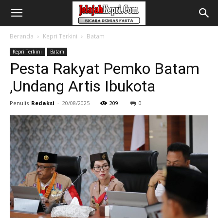
Beranda
Kepri Terkini
Batam
Kepri Terkini
Batam
Pesta Rakyat Pemko Batam
,Undang Artis Ibukota
Penulis
Redaksi
-
20/08/2025
209
0