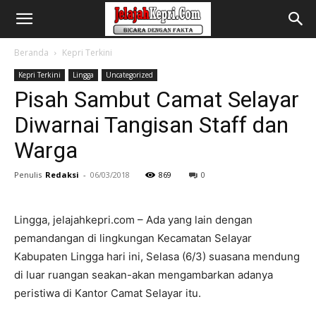
Beranda
Kepri Terkini
Kepri Terkini
Lingga
Uncategorized
Pisah Sambut Camat Selayar
Diwarnai Tangisan Staff dan
Warga
Penulis
Redaksi
-
06/03/2018
869
0
Lingga, jelajahkepri.com – Ada yang lain dengan
pemandangan di lingkungan Kecamatan Selayar
Kabupaten Lingga hari ini, Selasa (6/3) suasana mendung
di luar ruangan seakan-akan mengambarkan adanya
peristiwa di Kantor Camat Selayar itu.