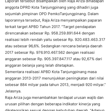
Laporan tersebut disampaikan oleh Raja Ariza dihadapan
anggota DPRD Kota Tanjungpinang yang dihadiri juga
sejumlah pimpinan OPD PemkoTanjungpinang. Dalam
laporannya tersebut, Raja Ariza menyampaikan paparan
terkait target APBD Tahun 2017. “Target pendapatan
direncanakan sebesar Rp. 958.259.891.644 dengan
realisasi lebih rendah yaitu sebesar Rp. 920.483.463.317
atau sebesar 96,6%. Sedangkan rencana belanja daerah
2017 sebesar Rp. 976.910.467.562 dengan realisasi
anggaran sebesar Rp. 905.397.847.117 atau 92,67% dari
anggaran belanja yang telah ditetapkan.
Sementara realisasi APBD Kota Tanjungpinang masa
anggaran 2013-2017 menunjukkan peningkatan dari nilai
sebesar 884 milyar pada tahun 2013, menjadi 920 milyar.”
Jelasnya.
Raja Ariza juga menambahkan terdapat urusan wajib dan
urusan pilihan dengan beberapa indikator kinerja yang
dikategorikan sesuai dengan kebutuhan daerah. “Adapun