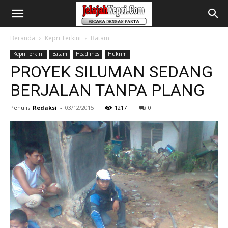
Beranda
Kepri Terkini
Batam
Kepri Terkini
Batam
Headlines
Hukrim
PROYEK SILUMAN SEDANG
BERJALAN TANPA PLANG
Penulis
Redaksi
-
03/12/2015
1217
0