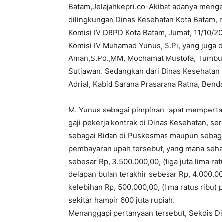
Batam,Jelajahkepri.co-Akibat adanya menge
dilingkungan Dinas Kesehatan Kota Batam,
Komisi IV DRPD Kota Batam, Jumat, 11/10/2
Komisi IV Muhamad Yunus, S.Pi, yang juga d
Aman,S.Pd.,MM, Mochamat Mustofa, Tumbur 
Sutiawan. Sedangkan dari Dinas Kesehatan 
Adrial, Kabid Sarana Prasarana Ratna, Benda
M. Yunus sebagai pimpinan rapat mempertan
gaji pekerja kontrak di Dinas Kesehatan, s
sebagai Bidan di Puskesmas maupun sebagai
pembayaran upah tersebut, yang mana seha
sebesar Rp, 3.500.000,00, (tiga juta lima r
delapan bulan terakhir sebesar Rp, 4.000.00
kelebihan Rp, 500.000,00, (lima ratus ribu)
sekitar hampir 600 juta rupiah.
Menanggapi pertanyaan tersebut, Sekdis D