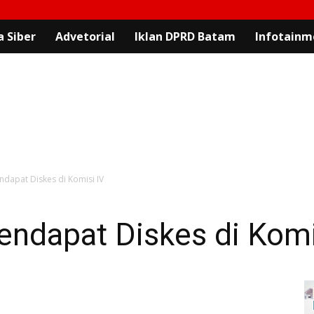
 Siber
Advetorial
Iklan DPRD Batam
Infotainm
dapat Diskes di Komisi IV
endapat Diskes di Komi