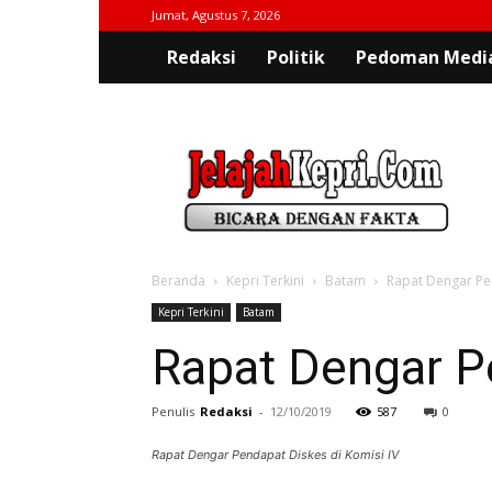
Jumat, Agustus 7, 2026
Redaksi
Politik
Pedoman Media
jelajahkepri.com
Beranda
Kepri Terkini
Batam
Rapat Dengar Pen
Kepri Terkini
Batam
Rapat Dengar P
Penulis
Redaksi
-
12/10/2019
587
0
Rapat Dengar Pendapat Diskes di Komisi IV