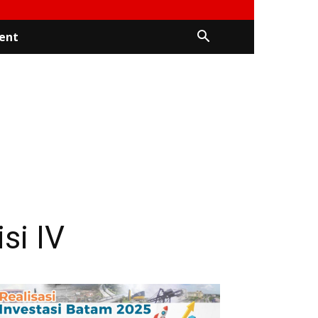
ent
si IV