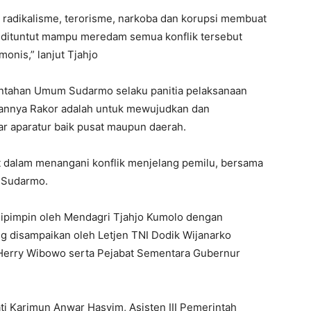
 radikalisme, terorisme, narkoba dan korupsi membuat
ta dituntut mampu meredam semua konflik tersebut
onis,” lanjut Tjahjo
rintahan Umum Sudarmo selaku panitia pelaksanaan
annya Rakor adalah untuk mewujudkan dan
ar aparatur baik pusat maupun daerah.
t dalam menangani konflik menjelang pemilu, bersama
r Sudarmo.
 dipimpin oleh Mendagri Tjahjo Kumolo dengan
 disampaikan oleh Letjen TNI Dodik Wijanarko
 Herry Wibowo serta Pejabat Sementara Gubernur
ti Karimun Anwar Hasyim, Asisten III Pemerintah