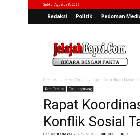
Sabtu, Agustus 8, 2026
Redaksi
Politik
Pedoman Media
jelajahkepri.com
Beranda
Kepri Terkini
Rapat Koordinasi Nasional
Kepri Terkini
Tanjungpinang
Rapat Koordina
Konflik Sosial 
Penulis
Redaksi
-
08/03/2018
789
0