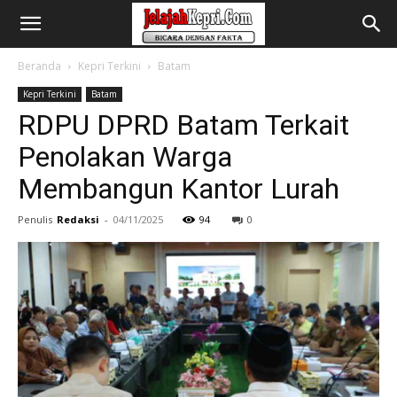
Beranda
Kepri Terkini
Batam
Kepri Terkini
Batam
RDPU DPRD Batam Terkait
Penolakan Warga
Membangun Kantor Lurah
Penulis
Redaksi
-
04/11/2025
94
0