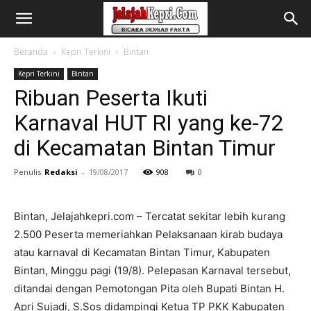
Beranda
Kepri Terkini
Bintan
Kepri Terkini
Bintan
Ribuan Peserta Ikuti
Karnaval HUT RI yang ke-72
di Kecamatan Bintan Timur
Penulis
Redaksi
-
19/08/2017
908
0
Bintan, Jelajahkepri.com – Tercatat sekitar lebih kurang
2.500 Peserta memeriahkan Pelaksanaan kirab budaya
atau karnaval di Kecamatan Bintan Timur, Kabupaten
Bintan, Minggu pagi (19/8). Pelepasan Karnaval tersebut,
ditandai dengan Pemotongan Pita oleh Bupati Bintan H.
Apri Sujadi, S.Sos didampingi Ketua TP PKK Kabupaten