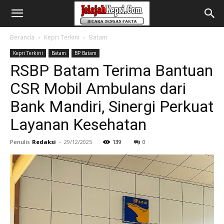
Beranda
Kepri Terkini
Batam
Kepri Terkini
Batam
BP Batam
RSBP Batam Terima Bantuan
CSR Mobil Ambulans dari
Bank Mandiri, Sinergi Perkuat
Layanan Kesehatan
Penulis
Redaksi
-
29/12/2025
139
0