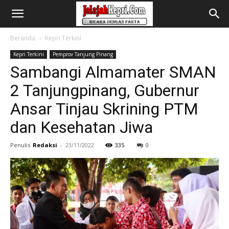
Beranda
Kepri Terkini
Kepri Terkini
Pemprov Tanjung Pinang
Sambangi Almamater SMAN
2 Tanjungpinang, Gubernur
Ansar Tinjau Skrining PTM
dan Kesehatan Jiwa
Penulis
Redaksi
-
23/11/2022
335
0