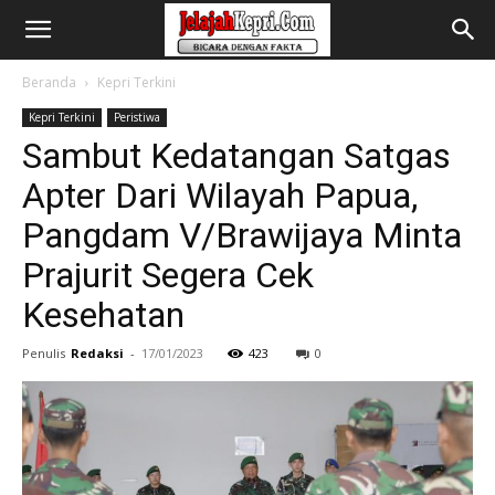
Beranda
Kepri Terkini
Kepri Terkini
Peristiwa
Sambut Kedatangan Satgas
Apter Dari Wilayah Papua,
Pangdam V/Brawijaya Minta
Prajurit Segera Cek
Kesehatan
Penulis
Redaksi
-
17/01/2023
423
0