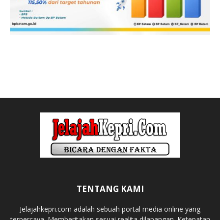
TENTANG KAMI
Jelajahkepri.com adalah sebuah portal media online yang
terpercaya. Memberitakan sesuai realita dilapangan. Ketepatan