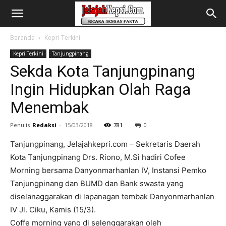
Beranda
Kepri Terkini
Kepri Terkini
Tanjungpinang
Sekda Kota Tanjungpinang
Ingin Hidupkan Olah Raga
Menembak
Penulis
Redaksi
-
15/03/2018
781
0
Tanjungpinang, Jelajahkepri.com – Sekretaris Daerah
Kota Tanjungpinang Drs. Riono, M.Si hadiri Cofee
Morning bersama Danyonmarhanlan IV, Instansi Pemko
Tanjungpinang dan BUMD dan Bank swasta yang
diselanaggarakan di lapanagan tembak Danyonmarhanlan
IV Jl. Ciku, Kamis (15/3).
Coffe morning yang di selenggarakan oleh