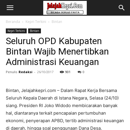
Beranda
Kepri Terkini
Bintan
Kepri Terkini
Bintan
Seluruh OPD Kabupaten
Bintan Wajib Menertibkan
Administrasi Keuangan
Penulis
Redaksi
-
26/10/2017
901
0
Bintan, Jelajahkepri.com – Dalam Rapat Kerja Bersama
Seluruh Kepala Daerah di Istana Negara, Selasa (24/10)
siang. Presiden RI Joko Widodo membicarakan banyak
hal, diantaranya terkait pencapaian pertumbuhan
ekonomi, penyerapan APBD, tertib administrasi keuangan
di daerah, hingga soal penggunaan Dana Desa.