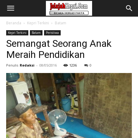
Beranda
Kepri Terkini
Batam
Kepri Terkini
Batam
Peristiwa
Semangat Seorang Anak
Meraih Pendidikan
Penulis
Redaksi
-
08/05/2016
1236
0