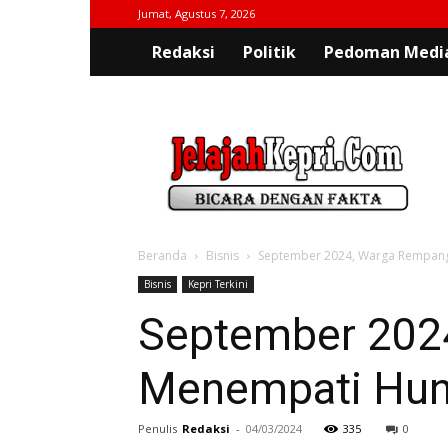
Jumat, Agustus 7, 2026
Redaksi
Politik
Pedoman Media
jelajahkepri.com
Beranda
Bisnis
September 2024, Warga Rempang
Bisnis
Kepri Terkini
September 202
Menempati Hun
Penulis
Redaksi
-
04/03/2024
335
0