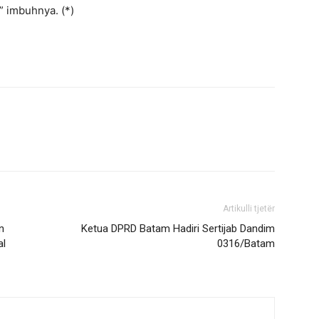
 imbuhnya. (*)
Artikulli tjetër
n
Ketua DPRD Batam Hadiri Sertijab Dandim
al
0316/Batam