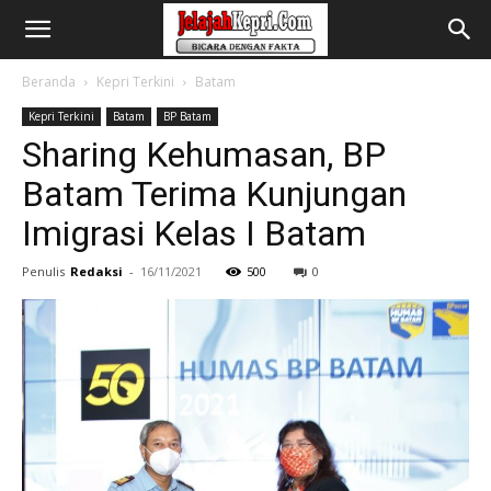
Beranda
Kepri Terkini
Batam
Kepri Terkini
Batam
BP Batam
Sharing Kehumasan, BP
Batam Terima Kunjungan
Imigrasi Kelas I Batam
Penulis
Redaksi
-
16/11/2021
500
0