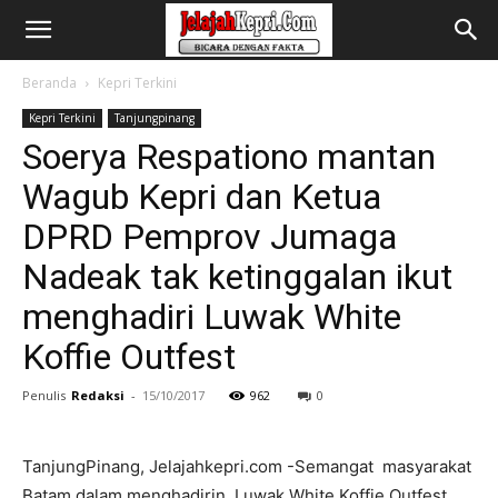
Beranda
Kepri Terkini
Kepri Terkini
Tanjungpinang
Soerya Respationo mantan
Wagub Kepri dan Ketua
DPRD Pemprov Jumaga
Nadeak tak ketinggalan ikut
menghadiri Luwak White
Koffie Outfest
Penulis
Redaksi
-
15/10/2017
962
0
TanjungPinang, Jelajahkepri.com -Semangat masyarakat
Batam dalam menghadirin Luwak White Koffie Outfest