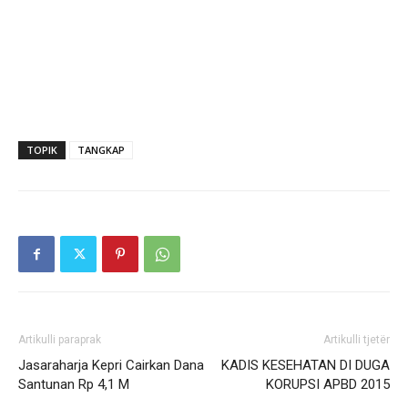
TOPIK
TANGKAP
Artikulli paraprak
Artikulli tjetër
Jasaraharja Kepri Cairkan Dana
KADIS KESEHATAN DI DUGA
Santunan Rp 4,1 M
KORUPSI APBD 2015