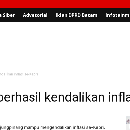
 Siber
Advetorial
Iklan DPRD Batam
Infotainm
dalikan inflasi se-Kepri
erhasil kendalikan infla
njungpinang mampu mengendalikan inflasi se-Kepri.