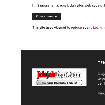
Simpan nama, email, dan situs web saya di b
This site uses Akismet to reduce spam.
Learn h
TE
Jela
terp
dan 
Hubu