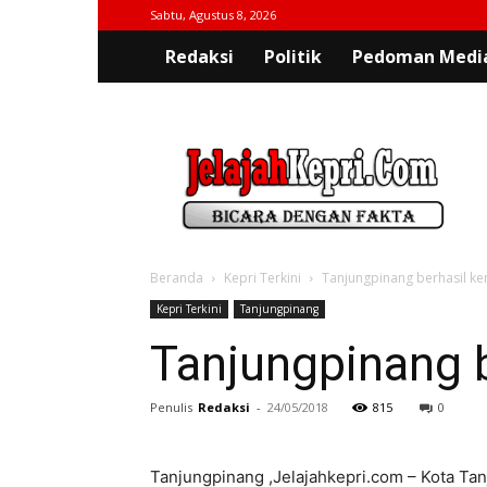
Sabtu, Agustus 8, 2026
Redaksi
Politik
Pedoman Media
jelajahkepri.com
Beranda
Kepri Terkini
Tanjungpinang berhasil ken
Kepri Terkini
Tanjungpinang
Tanjungpinang b
Penulis
Redaksi
-
24/05/2018
815
0
Tanjungpinang ,Jelajahkepri.com – Kota Ta