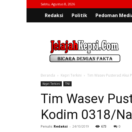
Sabtu, Agustus 8, 2026
Redaksi
Politik
Pedoman Media
jelajahkepri.com
Beranda
Kepri Terkini
Tim Wasev Pusterad Akui 
Kepri Terkini
TNI
Tim Wasev Pus
Kodim 0318/Nat
Penulis
Redaksi
-
24/10/2019
673
0