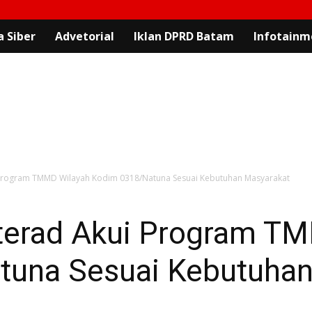
 Siber
Advetorial
Iklan DPRD Batam
Infotainm
Program TMMD Wilayah Kodim 0318/Natuna Sesuai Kebutuhan Masyarakat
terad Akui Program T
una Sesuai Kebutuhan