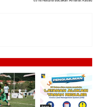
0318/Natuna Bacakan Amanat Kasad
Batam