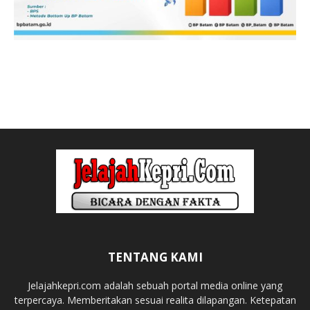
TENTANG KAMI
Jelajahkepri.com adalah sebuah portal media online yang
terpercaya. Memberitakan sesuai realita dilapangan. Ketepatan