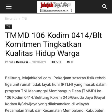
Beranda
TNI
TNI
TMMD 106 Kodim 0414/Blt
Komitmen Tingkatkan
Kualitas Hidup Warga
Penulis
Redaksi
-
10/10/2019
553
0
Belitung,Jelajahkepri.com- Pekerjaan sasaran fisik rehab
tiga unit rumah tidak layak huni (RTLH) yang masuk dalam
program TNI Manunggal Membangun Desa (TMMD) ke-
106 Kodim 0414/Belitung Korem 045/Garuda Jaya (Gaya)
Kodam II/Sriwijaya yang dilaksanakan di wilayah
Kecamatan Sijuk dan Kecamatan Membalong, Kabupaten