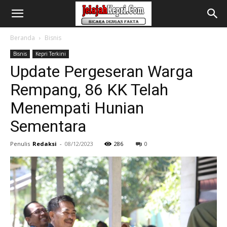
Beranda
Bisnis
Bisnis
Kepri Terkini
Update Pergeseran Warga
Rempang, 86 KK Telah
Menempati Hunian
Sementara
Penulis
Redaksi
-
08/12/2023
286
0