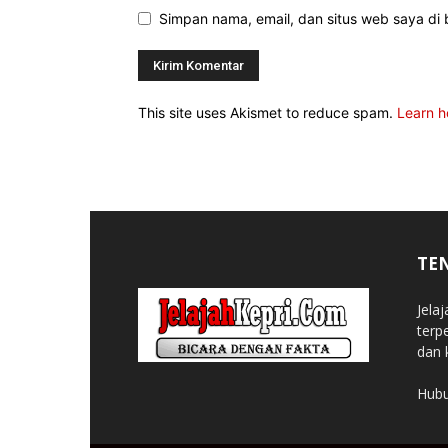
Simpan nama, email, dan situs web saya di b
This site uses Akismet to reduce spam.
Learn h
TE
Jela
terp
dan 
Hubu