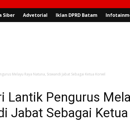
 Siber
Advetorial
Iklan DPRD Batam
Infotainm
ngurus Melayu Raya Natuna, Siswandi Jabat Sebagai Ketua Korwil
i Lantik Pengurus Mel
i Jabat Sebagai Ketua