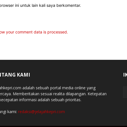
rowser ini untuk lain kali saya berkomentar.
ow your comment data is processed.
NTANG KAMI
I
jahkepri.com adalah sebuah portal media online yang
ercaya. Memberitakan sesuai realita dilapangan. Ketepatan
kecepatan informasi adalah sebuah prioritas.
ngi kami:
redaksi@jelajahkepri.com