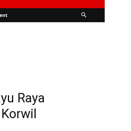
ent
ayu Raya
 Korwil