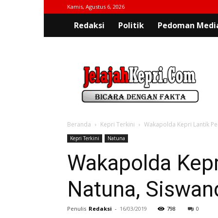
Kamis, Agustus 6, 2026
Redaksi
Politik
Pedoman Media
jelajahkepri.com
Beranda
Kepri Terkini
Wakapolda Kepri Lantik Pe
Kepri Terkini
Natuna
Wakapolda Kepr
Natuna, Siswand
Penulis
Redaksi
-
16/03/2019
798
0