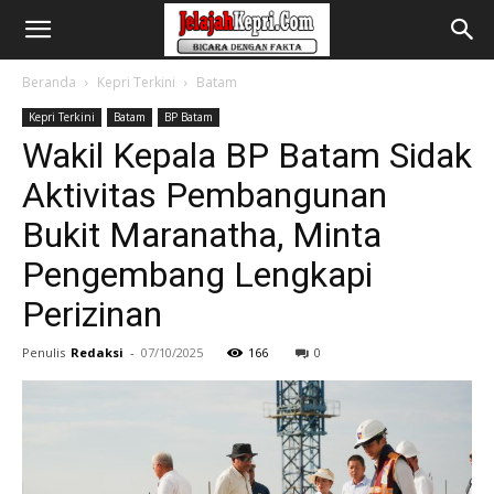
Beranda
Kepri Terkini
Batam
Kepri Terkini
Batam
BP Batam
Wakil Kepala BP Batam Sidak
Aktivitas Pembangunan
Bukit Maranatha, Minta
Pengembang Lengkapi
Perizinan
Penulis
Redaksi
-
07/10/2025
166
0