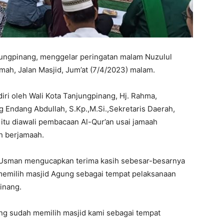
jungpinang, menggelar peringatan malam Nuzulul
mah, Jalan Masjid, Jum’at (7/4/2023) malam.
iri oleh Wali Kota Tanjungpinang, Hj. Rahma,
g Endang Abdullah, S.Kp.,M.Si.,Sekretaris Daerah,
itu diawali pembacaan Al-Qur’an usai jamaah
h berjamaah.
Usman mengucapkan terima kasih sebesar-besarnya
emilih masjid Agung sebagai tempat pelaksanaan
inang.
ng sudah memilih masjid kami sebagai tempat