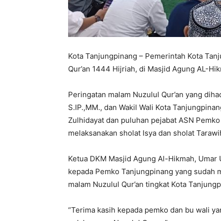
Kota Tanjungpinang – Pemerintah Kota Tan
Qur’an 1444 Hijriah, di Masjid Agung AL-Hik
Peringatan malam Nuzulul Qur’an yang dihad
S.IP.,MM., dan Wakil Wali Kota Tanjungpinan
Zulhidayat dan puluhan pejabat ASN Pemko 
melaksanakan sholat Isya dan sholat Tarawi
Ketua DKM Masjid Agung Al-Hikmah, Umar 
kepada Pemko Tanjungpinang yang sudah m
malam Nuzulul Qur’an tingkat Kota Tanjungp
“Terima kasih kepada pemko dan bu wali ya