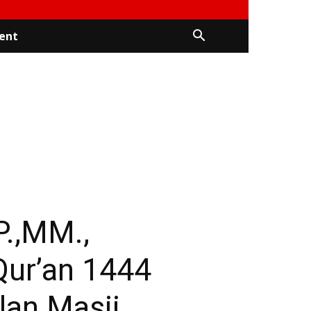
ent
P.,MM.,
Qur’an 1444
lan Masji