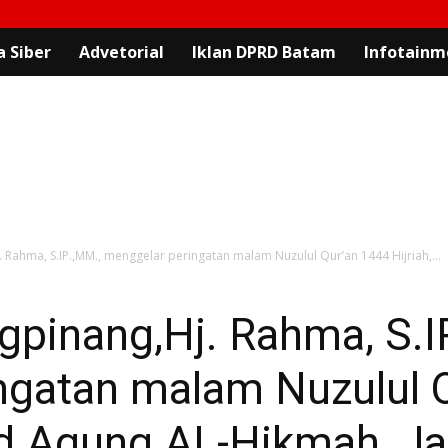
 Siber
Advetorial
Iklan DPRD Batam
Infotainm
 Rahma, S.IP.,MM., menggelar peringatan malam Nuzulul Qur’an 1444 Hijriah,...
gpinang,Hj. Rahma, S.I
ngatan malam Nuzulul 
jid Agung AL-Hikmah, Ja