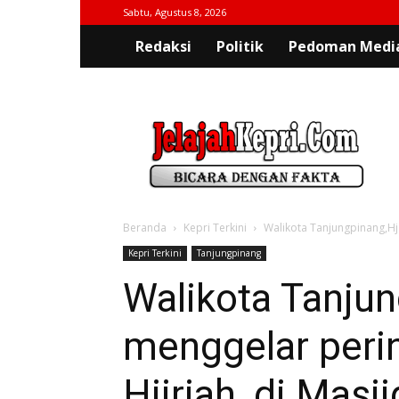
Sabtu, Agustus 8, 2026
Redaksi
Politik
Pedoman Media
jelajahkepri.com
Beranda
Kepri Terkini
Walikota Tanjungpinang,Hj.
Kepri Terkini
Tanjungpinang
Walikota Tanjun
menggelar peri
Hijriah, di Mas