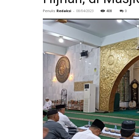
Penulis
Redaksi
-
08/04/2023
408
0