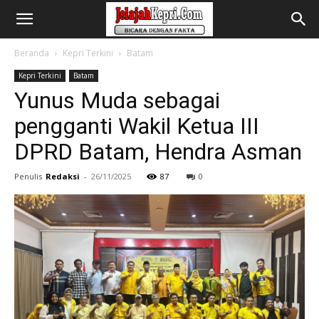
Beranda
Kepri Terkini
Batam
Kepri Terkini
Batam
Yunus Muda sebagai
pengganti Wakil Ketua III
DPRD Batam, Hendra Asman
Penulis
Redaksi
-
26/11/2025
87
0