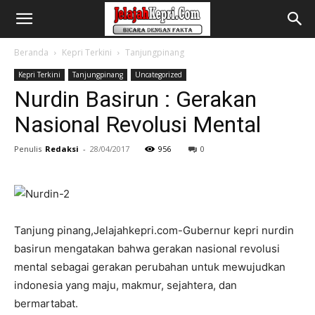
Beranda
Kepri Terkini
Tanjungpinang
Kepri Terkini
Tanjungpinang
Uncategorized
Nurdin Basirun : Gerakan
Nasional Revolusi Mental
Penulis
Redaksi
-
28/04/2017
956
0
Tanjung pinang,Jelajahkepri.com-Gubernur kepri nurdin
basirun mengatakan bahwa gerakan nasional revolusi
mental sebagai gerakan perubahan untuk mewujudkan
indonesia yang maju, makmur, sejahtera, dan
bermartabat.