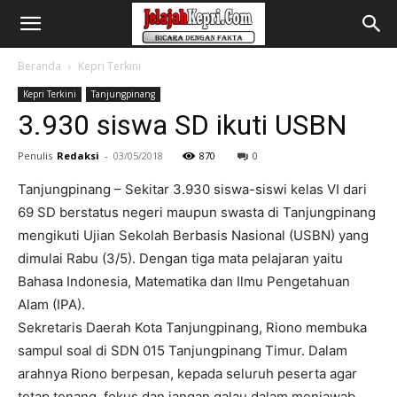
Beranda
Kepri Terkini
Kepri Terkini
Tanjungpinang
3.930 siswa SD ikuti USBN
Penulis
Redaksi
-
03/05/2018
870
0
Tanjungpinang – Sekitar 3.930 siswa-siswi kelas VI dari
69 SD berstatus negeri maupun swasta di Tanjungpinang
mengikuti Ujian Sekolah Berbasis Nasional (USBN) yang
dimulai Rabu (3/5). Dengan tiga mata pelajaran yaitu
Bahasa Indonesia, Matematika dan Ilmu Pengetahuan
Alam (IPA).
Sekretaris Daerah Kota Tanjungpinang, Riono membuka
sampul soal di SDN 015 Tanjungpinang Timur. Dalam
arahnya Riono berpesan, kepada seluruh peserta agar
tetap tenang, fokus dan jangan galau dalam menjawab