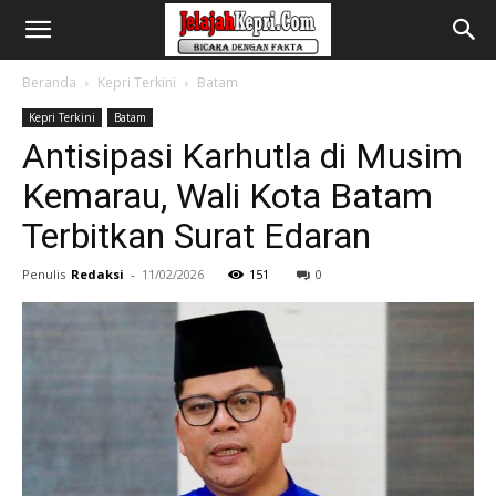
Beranda
Kepri Terkini
Batam
Kepri Terkini
Batam
Antisipasi Karhutla di Musim
Kemarau, Wali Kota Batam
Terbitkan Surat Edaran
Penulis
Redaksi
-
11/02/2026
151
0