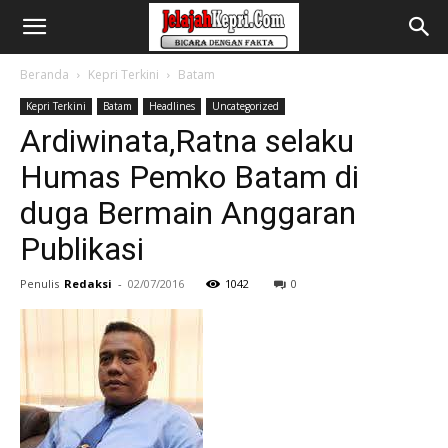
Beranda
Kepri Terkini
Batam
Kepri Terkini
Batam
Headlines
Uncategorized
Ardiwinata,Ratna selaku
Humas Pemko Batam di
duga Bermain Anggaran
Publikasi
Penulis
Redaksi
-
02/07/2016
1042
0