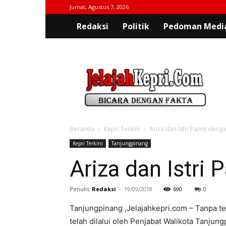
Jumat, Agustus 7, 2026
Redaksi
Politik
Pedoman Media
jelajahkepri.com
Beranda
Kepri Terkini
Ariza dan Istri Pamit den
Kepri Terkini
Tanjungpinang
Ariza dan Istri
Penulis
Redaksi
-
19/09/2018
690
0
Tanjungpinang ,Jelajahkepri.com – Tanpa ter
telah dilalui oleh Penjabat Walikota Tanjun