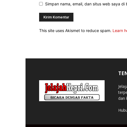
Simpan nama, email, dan situs web saya di b
This site uses Akismet to reduce spam.
Learn h
TE
Jela
terp
dan 
Hubu