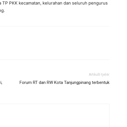
etua TP PKK kecamatan, kelurahan dan seluruh pengurus
ng.
Artikulli tjetër
i,
Forum RT dan RW Kota Tanjungpinang terbentuk