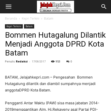
Beranda
Kepri Terkini
Batam
Kepri Terkini
Batam
Bommen Hutagalung Dilantik
Menjadi Anggota DPRD Kota
Batam
Penulis
Redaksi
-
17/08/2017
953
0
BATAM, Jelajahkepri.com – Pengesahan Bommen
Hutagalung dilantik dan diambil sumpahnya menjadi
anggotaDPRD Kota Batam.
Pengganti Antar Waktu (PAW) sisa masa jabatan 2014-
2019menggantikan Alm. Hj.Rekaveny asal Partai PDI-