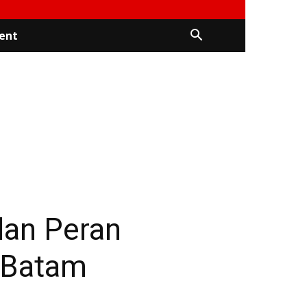
ent
m
dan Peran
 Batam