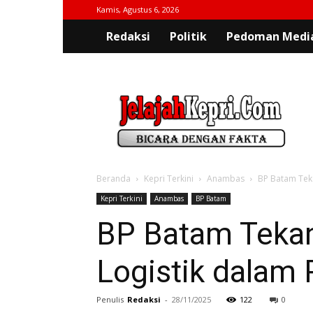
Kamis, Agustus 6, 2026
Redaksi
Politik
Pedoman Media
jelajahkepri.com
Beranda
Kepri Terkini
Anambas
BP Batam Tek
Kepri Terkini
Anambas
BP Batam
BP Batam Tekan
Logistik dalam
Penulis
Redaksi
-
28/11/2025
122
0