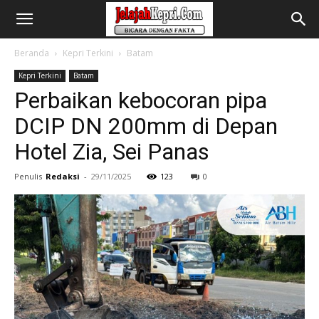
Beranda
Kepri Terkini
Batam
Kepri Terkini
Batam
Perbaikan kebocoran pipa
DCIP DN 200mm di Depan
Hotel Zia, Sei Panas
Penulis
Redaksi
-
29/11/2025
123
0