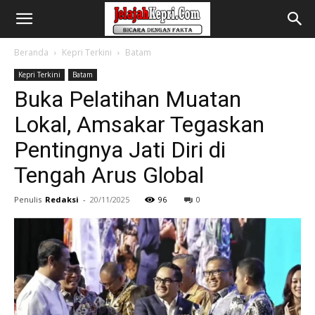
Beranda
Kepri Terkini
Batam
Kepri Terkini
Batam
Buka Pelatihan Muatan
Lokal, Amsakar Tegaskan
Pentingnya Jati Diri di
Tengah Arus Global
Penulis
Redaksi
-
20/11/2025
96
0